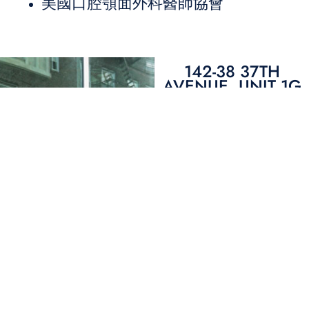
美國口腔顎面外科醫師協會
142-38 37TH
AVENUE, UNIT 1G
FLUSHING, NY
11354
T: 347-943-1960
3019 BRIGHTON
1ST STREET
BROOKLYN, NY
11235
T: 718-366-0070
320 LENOX AVE
WESTFIELD, NJ