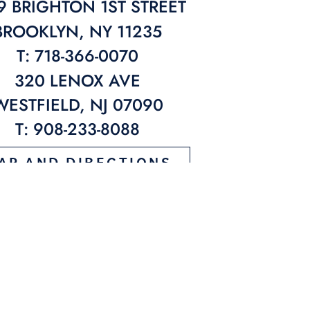
9 BRIGHTON 1ST STREET
BROOKLYN, NY 11235
T: 718-366-0070
320 LENOX AVE
WESTFIELD, NJ 07090
T: 908-233-8088
AP AND DIRECTIONS
APPOINTMENT