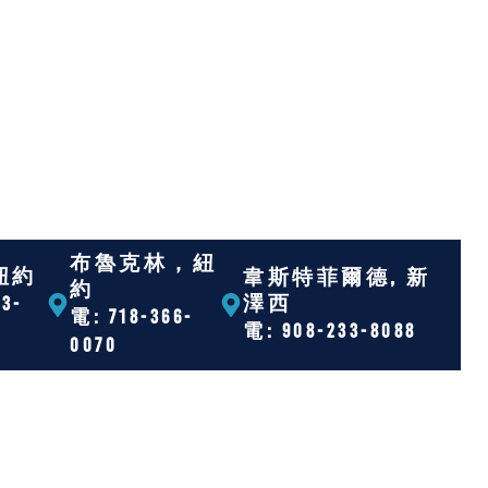
布魯克林，紐
紐約
韋斯特菲爾德, 新
約
澤西
3-
電: 718-366-
電: 908-233-8088
0070